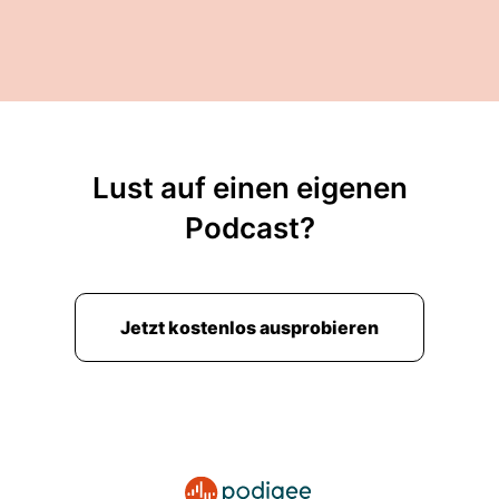
super komisches Wort aber okay und Der
Hunger nach Streams ist gigantisch und wächst
auch noch.
00:02:04: Es ist nämlich eine Industrie, an die
ein massiv ökologisches Problem hat und auch
ein ethisches Problem.
Lust auf einen eigenen
00:02:11: Und das ist halt eigentlich so groß
Podcast?
dass es halt auch Leute bei uns eigentlich
betrifft.
00:02:18: Ja gerade auch wegen weil viele Leute
Jetzt kostenlos ausprobieren
das ja schon essen also sind ja die wenigsten
die kein Fischfleisch konsumieren.
00:02:28: Dementsprechend bin ich gespannt,
was du jetzt noch weitererzählst.
00:02:32: Ja genau also.