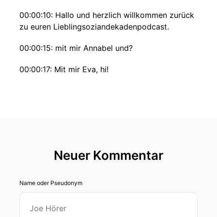
00:00:10: Hallo und herzlich willkommen zurück
zu euren Lieblingsoziandekadenpodcast.
00:00:15: mit mir Annabel und?
00:00:17: Mit mir Eva, hi!
00:00:20: Schön wieder mit dir zu sprechen.
00:00:22: Wir starten heute direkt mit einem
kulinarischen Experiment Und zwar okay wir
sehen uns aber diesmal deine Augen oder Stell
dir einfach nur vor, dass du in einem Restaurant
Neuer Kommentar
sitzt.
00:00:35: Wo gedämmertes Licht ist.
Name oder Pseudonym
00:00:37: der Kellner bringt am Nachbartisch ein
super super gut riechendes Gericht vorbei.