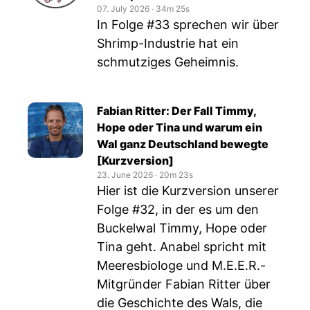
07. July 2026
‧
34m 25s
In Folge #33 sprechen wir über
Shrimp-Industrie hat ein
schmutziges Geheimnis.
Fabian Ritter: Der Fall Timmy,
Hope oder Tina und warum ein
Wal ganz Deutschland bewegte
[Kurzversion]
23. June 2026
‧
20m 23s
Hier ist die Kurzversion unserer
Folge #32, in der es um den
Buckelwal Timmy, Hope oder
Tina geht. Anabel spricht mit
Meeresbiologe und M.E.E.R.-
Mitgründer Fabian Ritter über
die Geschichte des Wals, die