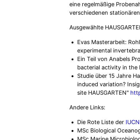
eine regelmäßige Probenah
verschiedenen stationären
Ausgewählte HAUSGARTEN 
Evas Masterarbeit: Rohl
experimental invertebra
Ein Teil von Anabels Pr
bacterial activity in t
Studie über 15 Jahre Hau
induced variation? Insi
site HAUSGARTEN"
htt
Andere Links:
Die Rote Liste der
IUCN
MSc Biological Oceanog
MSc Marine Microbiolo