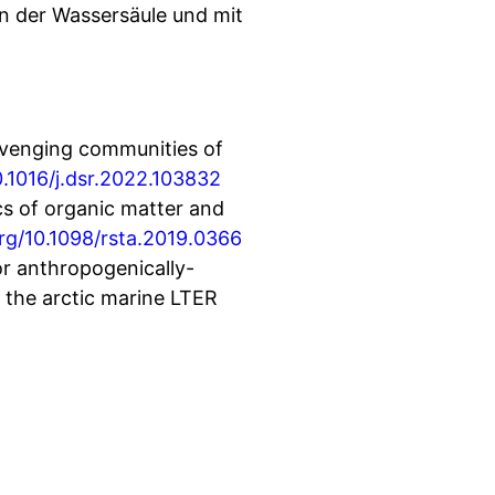
n der Wassersäule und mit
cavenging communities of
0.1016/j.dsr.2022.103832
cs of organic matter and
org/10.1098/rsta.2019.0366
 or anthropogenically-
t the arctic marine LTER