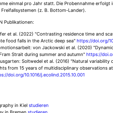
me einmal pro Jahr statt. Die Probennahme erfolgt i
 Freifallsystemen (z. B. Bottom-Lander).
Publikationen:
fer et al. (2022) "Contrasting residence time and s
te food falls in the Arctic deep sea"
https://doi.org/1
omotionsarbeit: von Jackowski et al. (2020) "Dynami
he Fram Strait during summer and autumn"
https://doi.
sgarten: Soltwedel et al. (2016) "Natural variability
ghts from 15 years of multidisciplinary observations a
ps://doi.org/10.1016/j.ecolind.2015.10.001
raphy in Kiel
studieren
gy in Bremen
studieren